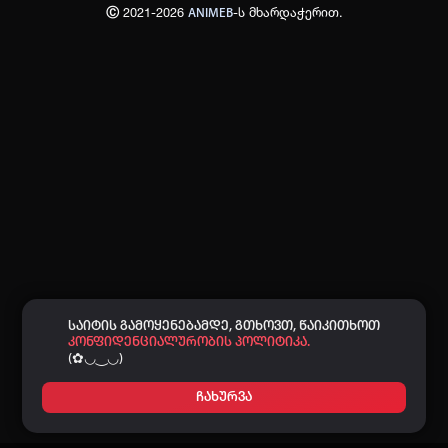
Ⓒ 2021-2026
-ს მხარდაჭერით.
ANIMEB
პაროლი:
დაგავიწყდა პაროლი?
არ დაიმახსოვრო
შესვლა
კოდით შესვლა
საიტის გამოყენებამდე, გთხოვთ, წაიკითხოთ
კონფიდენციალურობის პოლიტიკა.
(✿◡‿◡)
ჩახურვა