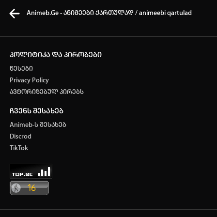
Animeb.Ge - ანიმეები ქართულად / animeebi qartulad
პოლიტიკა და პირობები
წესები
კვირის ტოპ 3 მოძებნადი სიტყვა
Privacy Policy
ავტორიზებულ პირებს
ONE PIECE
Solo Leveling
my hero academia
ჩვენს შესახებ
თქვენი ძიების ისტორია
Animeb-ს შესახებ
ისტორია ცარიელია
Discrod
ავტორიზაცია
TikTok
სრული ისტორიის გასუფთავება
არ გაქვს ექაუნთი?
დარეგისტრირდი
ან
მომხმარებელი: