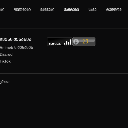
ები
ფილმები
მანგები
ჟანრები
სხვა
რენდომ
ჩვენს შესახებ
ტოპ 3 მოძებნადი სიტყვა
Animeb-ს შესახებ
Discrod
CE
Solo Leveling
My Hero Academia
TikTok
იების ისტორია
ა ცარიელია
ჭერით.
ტორიის გასუფთავება
ავტორიზაცია
არ გაქვს ექაუნთი?
დარეგისტრირდი
ან