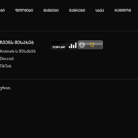
ები
ფილმები
მანგები
ჟანრები
სხვა
რენდომ
ჩვენს შესახებ
ტოპ 3 მოძებნადი სიტყვა
Animeb-ს შესახებ
Discrod
e
SOLO LEVELING
my hero academia
TikTok
იების ისტორია
ა ცარიელია
ჭერით.
ტორიის გასუფთავება
ავტორიზაცია
არ გაქვს ექაუნთი?
დარეგისტრირდი
ან