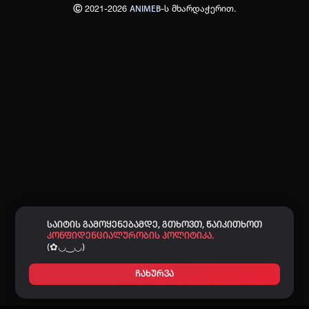
Ⓒ 2021-2026
-ს მხარდაჭერით.
ANIMEB
პაროლი:
დაგავიწყდა პაროლი?
არ დაიმახსოვრო
შესვლა
კოდით შესვლა
საიტის გამოყენებამდე, გთხოვთ, წაიკითხოთ
კონფიდენციალურობის პოლიტიკა.
(✿◡‿◡)
ჩახურვა