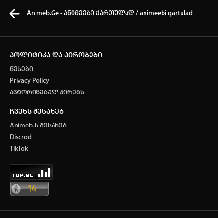
Animeb.Ge - ანიმეები ქართულად / animeebi qartulad
პოლიტიკა და პირობები
წესები
კვირის ტოპ 3 მოძებნადი სიტყვა
Privacy Policy
ავტორიზებულ პირებს
ONE PIECE
SOLO LEVELING
My hero academia
ჩვენს შესახებ
თქვენი ძიების ისტორია
Animeb-ს შესახებ
ისტორია ცარიელია
Discrod
ავტორიზაცია
TikTok
სრული ისტორიის გასუფთავება
არ გაქვს ექაუნთი?
დარეგისტრირდი
ან
მომხმარებელი: