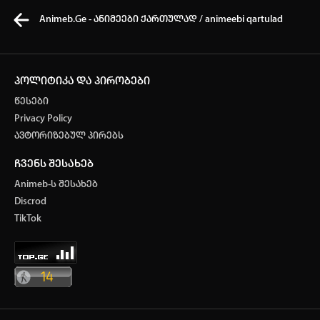
Animeb.Ge - ანიმეები ქართულად / animeebi qartulad
პოლიტიკა და პირობები
წესები
კვირის ტოპ 3 მოძებნადი სიტყვა
Privacy Policy
ავტორიზებულ პირებს
one piece
Solo leveling
My Hero Academia
ჩვენს შესახებ
თქვენი ძიების ისტორია
Animeb-ს შესახებ
ისტორია ცარიელია
Discrod
ავტორიზაცია
TikTok
სრული ისტორიის გასუფთავება
არ გაქვს ექაუნთი?
დარეგისტრირდი
ან
მომხმარებელი: