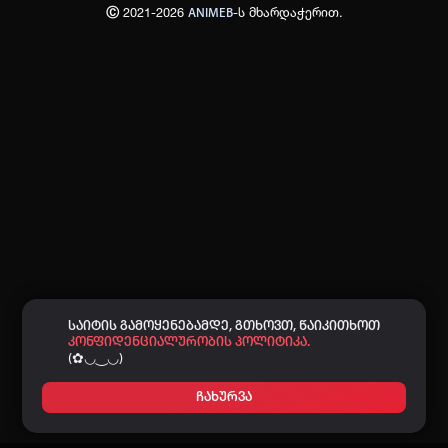
Ⓒ 2021-2026
-ს მხარდაჭერით.
ANIMEB
პაროლი:
დაგავიწყდა პაროლი?
არ დაიმახსოვრო
შესვლა
კოდით შესვლა
საიტის გამოყენებამდე, გთხოვთ, წაიკითხოთ
კონფიდენციალურობის პოლიტიკა.
(✿◡‿◡)
ჩახურვა