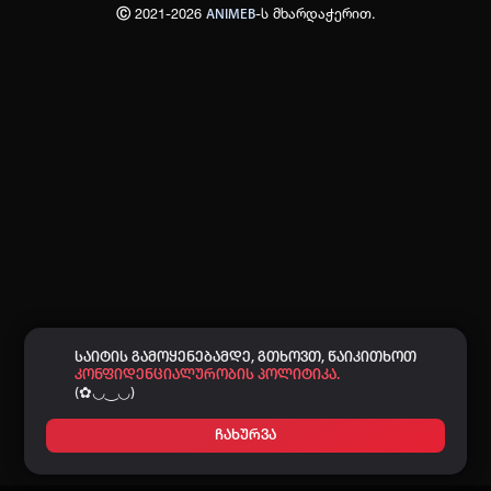
Ⓒ 2021-2026
-ს მხარდაჭერით.
ANIMEB
პაროლი:
დაგავიწყდა პაროლი?
არ დაიმახსოვრო
შესვლა
კოდით შესვლა
საიტის გამოყენებამდე, გთხოვთ, წაიკითხოთ
კონფიდენციალურობის პოლიტიკა.
(✿◡‿◡)
ჩახურვა