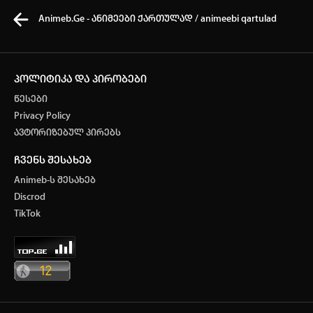
Animeb.Ge - ანიმეები ქართულად / animeebi qartulad
პოლიტიკა და პირობები
წესები
კვირის ტოპ 3 მოძებნადი სიტყვა
Privacy Policy
ავტორიზებულ პირებს
One piece
SOLO LEVELING
My Hero Academia
ჩვენს შესახებ
თქვენი ძიების ისტორია
Animeb-ს შესახებ
ისტორია ცარიელია
Discrod
ავტორიზაცია
TikTok
სრული ისტორიის გასუფთავება
არ გაქვს ექაუნთი?
დარეგისტრირდი
ან
მომხმარებელი: