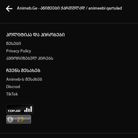
Animeb.Ge - ანიმეები ქართულად / animeebi qartulad
პოლიტიკა და პირობები
წესები
კვირის ტოპ 3 მოძებნადი სიტყვა
Privacy Policy
ავტორიზებულ პირებს
one piece
SOLO LEVELING
my hero academia
ჩვენს შესახებ
თქვენი ძიების ისტორია
Animeb-ს შესახებ
ისტორია ცარიელია
Discrod
ავტორიზაცია
TikTok
სრული ისტორიის გასუფთავება
არ გაქვს ექაუნთი?
დარეგისტრირდი
ან
მომხმარებელი: