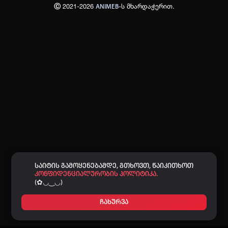
Ⓒ 2021-2026
-ს მხარდაჭერით.
ANIMEB
პაროლი:
დაგავიწყდა პაროლი?
არ დაიმახსოვრო
შესვლა
კოდით შესვლა
საიტის გამოყენებამდე, გთხოვთ, წაიკითხოთ
კონფიდენციალურობის პოლიტიკა.
(✿◡‿◡)
ჩახურვა