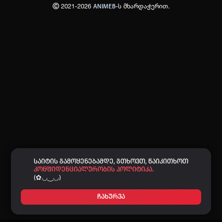
Ⓒ 2021-2026
-ს მხარდაჭერით.
ANIMEB
პაროლი:
დაგავიწყდა პაროლი?
არ დაიმახსოვრო
შესვლა
კოდით შესვლა
საიტის გამოყენებამდე, გთხოვთ, წაიკითხოთ
კონფიდენციალურობის პოლიტიკა.
(✿◡‿◡)
ჩახურვა