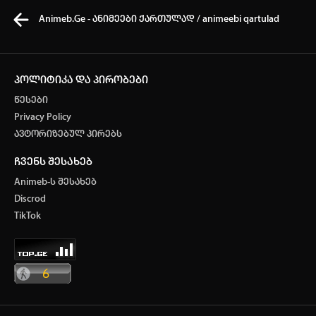
Animeb.Ge - ანიმეები ქართულად / animeebi qartulad
პოლიტიკა და პირობები
წესები
კვირის ტოპ 3 მოძებნადი სიტყვა
Privacy Policy
ავტორიზებულ პირებს
ONE PIECE
SOLO LEVELING
My hero academia
ჩვენს შესახებ
თქვენი ძიების ისტორია
Animeb-ს შესახებ
ისტორია ცარიელია
Discrod
ავტორიზაცია
TikTok
სრული ისტორიის გასუფთავება
არ გაქვს ექაუნთი?
დარეგისტრირდი
ან
მომხმარებელი: