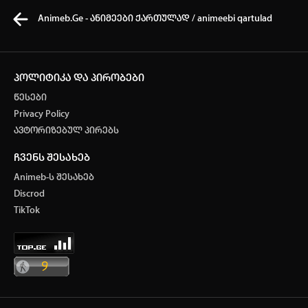
Animeb.Ge - ანიმეები ქართულად / animeebi qartulad
პოლიტიკა და პირობები
წესები
კვირის ტოპ 3 მოძებნადი სიტყვა
Privacy Policy
ავტორიზებულ პირებს
one piece
Solo leveling
My Hero Academia
ჩვენს შესახებ
თქვენი ძიების ისტორია
Animeb-ს შესახებ
ისტორია ცარიელია
Discrod
ავტორიზაცია
TikTok
სრული ისტორიის გასუფთავება
არ გაქვს ექაუნთი?
დარეგისტრირდი
ან
მომხმარებელი: