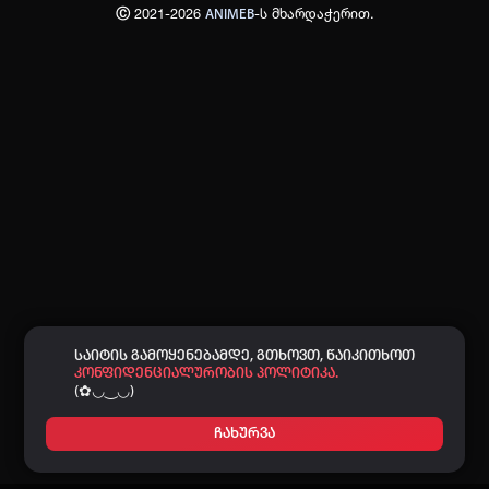
Ⓒ 2021-2026
-ს მხარდაჭერით.
ANIMEB
პაროლი:
დაგავიწყდა პაროლი?
არ დაიმახსოვრო
შესვლა
კოდით შესვლა
საიტის გამოყენებამდე, გთხოვთ, წაიკითხოთ
კონფიდენციალურობის პოლიტიკა.
(✿◡‿◡)
ჩახურვა