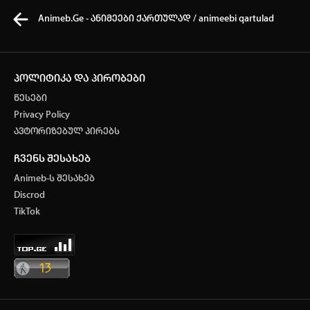
Animeb.Ge - ანიმეები ქართულად / animeebi qartulad
პოლიტიკა და პირობები
წესები
კვირის ტოპ 3 მოძებნადი სიტყვა
Privacy Policy
ავტორიზებულ პირებს
One piece
Solo Leveling
My Hero Academia
ჩვენს შესახებ
თქვენი ძიების ისტორია
Animeb-ს შესახებ
ისტორია ცარიელია
Discrod
ავტორიზაცია
TikTok
სრული ისტორიის გასუფთავება
არ გაქვს ექაუნთი?
დარეგისტრირდი
ან
მომხმარებელი: