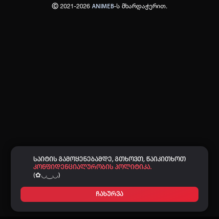
Ⓒ 2021-2026
-ს მხარდაჭერით.
ANIMEB
პაროლი:
დაგავიწყდა პაროლი?
არ დაიმახსოვრო
შესვლა
კოდით შესვლა
საიტის გამოყენებამდე, გთხოვთ, წაიკითხოთ
კონფიდენციალურობის პოლიტიკა.
(✿◡‿◡)
ჩახურვა