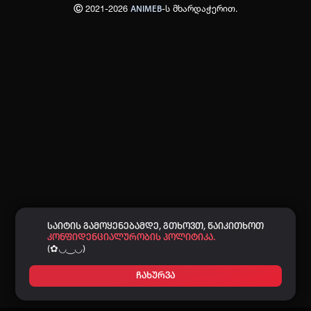
Ⓒ 2021-2026
-ს მხარდაჭერით.
ANIMEB
პაროლი:
დაგავიწყდა პაროლი?
არ დაიმახსოვრო
შესვლა
კოდით შესვლა
საიტის გამოყენებამდე, გთხოვთ, წაიკითხოთ
კონფიდენციალურობის პოლიტიკა.
(✿◡‿◡)
ჩახურვა