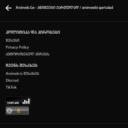
Animeb.Ge - ანიმეები ქართულად / animeebi qartulad
პოლიტიკა და პირობები
წესები
კვირის ტოპ 3 მოძებნადი სიტყვა
Privacy Policy
ავტორიზებულ პირებს
ONE PIECE
Solo Leveling
My Hero Academia
ჩვენს შესახებ
თქვენი ძიების ისტორია
Animeb-ს შესახებ
ისტორია ცარიელია
Discrod
ავტორიზაცია
TikTok
სრული ისტორიის გასუფთავება
არ გაქვს ექაუნთი?
დარეგისტრირდი
ან
მომხმარებელი: