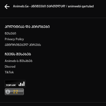
Animeb.Ge - ანიმეები ქართულად / animeebi qartulad
პოლიტიკა და პირობები
წესები
კვირის ტოპ 3 მოძებნადი სიტყვა
Privacy Policy
ავტორიზებულ პირებს
one piece
SOLO LEVELING
my hero academia
ჩვენს შესახებ
თქვენი ძიების ისტორია
Animeb-ს შესახებ
ისტორია ცარიელია
Discrod
ავტორიზაცია
TikTok
სრული ისტორიის გასუფთავება
არ გაქვს ექაუნთი?
დარეგისტრირდი
ან
მომხმარებელი: