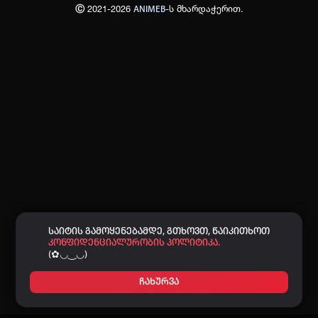
Ⓒ 2021-2026
-ს მხარდაჭერით.
ANIMEB
პაროლი:
დაგავიწყდა პაროლი?
არ დაიმახსოვრო
შესვლა
კოდით შესვლა
საიტის გამოყენებამდე, გთხოვთ, წაიკითხოთ
კონფიდენციალურობის პოლიტიკა.
(✿◡‿◡)
ჩახურვა