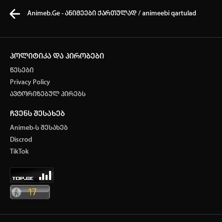
Animeb.Ge - ანიმეები ქართულად / animeebi qartulad
პოლიტიკა და პირობები
წესები
კვირის ტოპ 3 მოძებნადი სიტყვა
Privacy Policy
ავტორიზებულ პირებს
One piece
solo leveling
My Hero Academia
ჩვენს შესახებ
თქვენი ძიების ისტორია
Animeb-ს შესახებ
ისტორია ცარიელია
Discrod
ავტორიზაცია
TikTok
სრული ისტორიის გასუფთავება
არ გაქვს ექაუნთი?
დარეგისტრირდი
ან
მომხმარებელი: