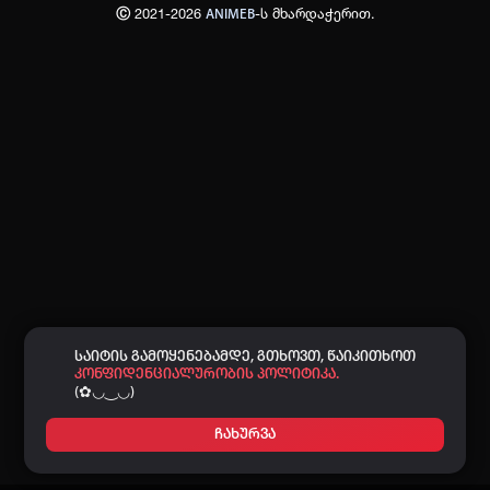
Ⓒ 2021-2026
-ს მხარდაჭერით.
ANIMEB
პაროლი:
დაგავიწყდა პაროლი?
არ დაიმახსოვრო
შესვლა
კოდით შესვლა
საიტის გამოყენებამდე, გთხოვთ, წაიკითხოთ
კონფიდენციალურობის პოლიტიკა.
(✿◡‿◡)
ჩახურვა