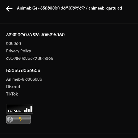
Animeb.Ge - ანიმეები ქართულად / animeebi qartulad
პოლიტიკა და პირობები
წესები
კვირის ტოპ 3 მოძებნადი სიტყვა
Privacy Policy
ავტორიზებულ პირებს
ONE PIECE
SOLO LEVELING
My hero academia
ჩვენს შესახებ
თქვენი ძიების ისტორია
Animeb-ს შესახებ
ისტორია ცარიელია
Discrod
ავტორიზაცია
TikTok
სრული ისტორიის გასუფთავება
არ გაქვს ექაუნთი?
დარეგისტრირდი
ან
მომხმარებელი: