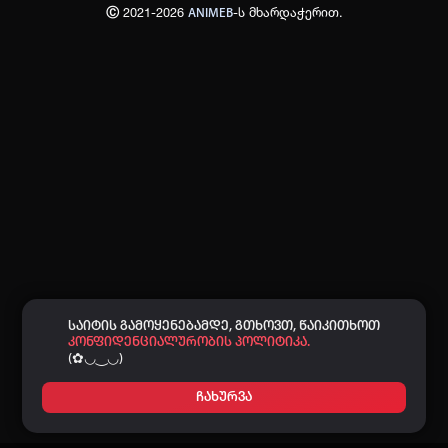
Ⓒ 2021-2026
-ს მხარდაჭერით.
ANIMEB
პაროლი:
დაგავიწყდა პაროლი?
არ დაიმახსოვრო
შესვლა
კოდით შესვლა
საიტის გამოყენებამდე, გთხოვთ, წაიკითხოთ
კონფიდენციალურობის პოლიტიკა.
(✿◡‿◡)
ჩახურვა