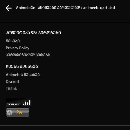
Animeb.Ge - ანიმეები ქართულად / animeebi qartulad
პოლიტიკა და პირობები
წესები
კვირის ტოპ 3 მოძებნადი სიტყვა
Privacy Policy
ავტორიზებულ პირებს
one piece
Solo Leveling
my hero academia
ჩვენს შესახებ
თქვენი ძიების ისტორია
Animeb-ს შესახებ
ისტორია ცარიელია
Discrod
ავტორიზაცია
TikTok
სრული ისტორიის გასუფთავება
არ გაქვს ექაუნთი?
დარეგისტრირდი
ან
მომხმარებელი: