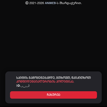
Ⓒ 2021-2026
-ს მხარდაჭერით.
ANIMEB
პაროლი:
დაგავიწყდა პაროლი?
არ დაიმახსოვრო
შესვლა
კოდით შესვლა
საიტის გამოყენებამდე, გთხოვთ, წაიკითხოთ
კონფიდენციალურობის პოლიტიკა.
(✿◡‿◡)
ჩახურვა