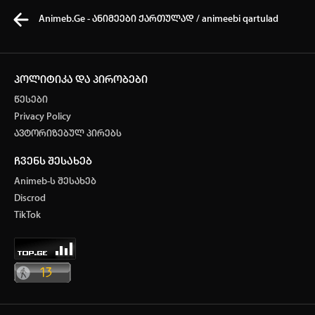
Animeb.Ge - ანიმეები ქართულად / animeebi qartulad
პოლიტიკა და პირობები
წესები
კვირის ტოპ 3 მოძებნადი სიტყვა
Privacy Policy
ავტორიზებულ პირებს
one piece
Solo leveling
My hero academia
ჩვენს შესახებ
თქვენი ძიების ისტორია
Animeb-ს შესახებ
ისტორია ცარიელია
Discrod
ავტორიზაცია
TikTok
სრული ისტორიის გასუფთავება
არ გაქვს ექაუნთი?
დარეგისტრირდი
ან
მომხმარებელი: