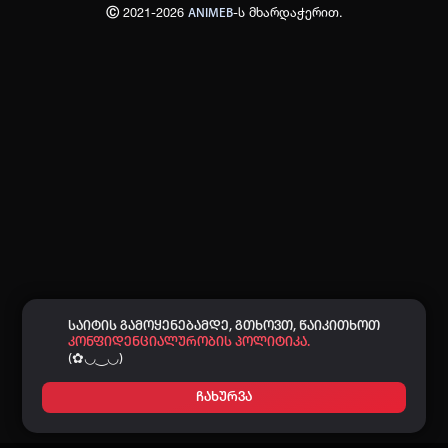
Ⓒ 2021-2026
-ს მხარდაჭერით.
ANIMEB
პაროლი:
დაგავიწყდა პაროლი?
არ დაიმახსოვრო
შესვლა
კოდით შესვლა
საიტის გამოყენებამდე, გთხოვთ, წაიკითხოთ
კონფიდენციალურობის პოლიტიკა.
(✿◡‿◡)
ჩახურვა