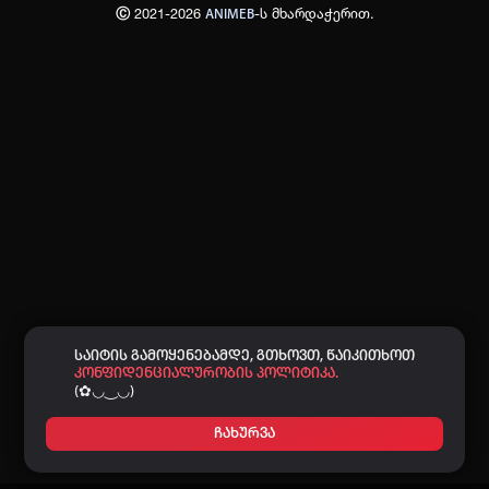
Ⓒ 2021-2026
-ს მხარდაჭერით.
ANIMEB
პაროლი:
დაგავიწყდა პაროლი?
არ დაიმახსოვრო
შესვლა
კოდით შესვლა
საიტის გამოყენებამდე, გთხოვთ, წაიკითხოთ
კონფიდენციალურობის პოლიტიკა.
(✿◡‿◡)
ჩახურვა