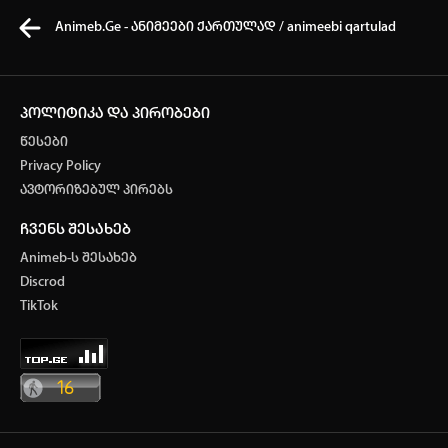
Animeb.Ge - ანიმეები ქართულად / animeebi qartulad
პოლიტიკა და პირობები
წესები
კვირის ტოპ 3 მოძებნადი სიტყვა
Privacy Policy
ავტორიზებულ პირებს
One Piece
SOLO LEVELING
My Hero Academia
ჩვენს შესახებ
თქვენი ძიების ისტორია
Animeb-ს შესახებ
ისტორია ცარიელია
Discrod
ავტორიზაცია
TikTok
სრული ისტორიის გასუფთავება
არ გაქვს ექაუნთი?
დარეგისტრირდი
ან
მომხმარებელი: