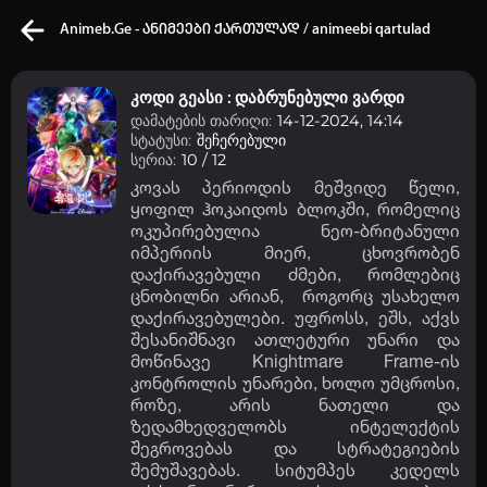
Animeb.Ge - ანიმეები ქართულად / animeebi qartulad
კოდი გეასი : დაბრუნებული ვარდი
დამატების თარიღი:
14-12-2024, 14:14
სტატუსი:
შეჩერებული
სერია:
10 / 12
კვირის ტოპ 3 მოძებნადი სიტყვა
კოვას პერიოდის მეშვიდე წელი,
ყოფილ ჰოკაიდოს ბლოკში, რომელიც
One piece
SOLO LEVELING
My Hero Academia
ოკუპირებულია ნეო-ბრიტანული
იმპერიის მიერ, ცხოვრობენ
თქვენი ძიების ისტორია
დაქირავებული ძმები, რომლებიც
ცნობილნი არიან, როგორც უსახელო
ისტორია ცარიელია
დაქირავებულები. უფროსს, ეშს, აქვს
შესანიშნავი ათლეტური უნარი და
სრული ისტორიის გასუფთავება
მოწინავე Knightmare Frame-ის
კონტროლის უნარები, ხოლო უმცროსი,
როზე, არის ნათელი და
ზედამხედველობს ინტელექტის
შეგროვებას და სტრატეგიების
შემუშავებას. სიტუმპეს კედელს