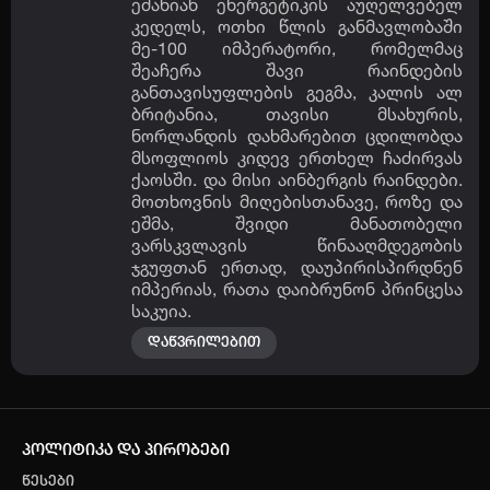
ეძახიან ენერგეტიკის აუღელვებელ
ავტორიზაცია
კედელს, ოთხი წლის განმავლობაში
მე-100 იმპერატორი, რომელმაც
არ გაქვს ექაუნთი?
დარეგისტრირდი
შეაჩერა შავი რაინდების
განთავისუფლების გეგმა, კალის ალ
ან
ბრიტანია, თავისი მსახურის,
ნორლანდის დახმარებით ცდილობდა
მსოფლიოს კიდევ ერთხელ ჩაძირვას
მომხმარებელი:
ქაოსში. და მისი აინბერგის რაინდები.
მოთხოვნის მიღებისთანავე, როზე და
ეშმა, შვიდი მანათობელი
პაროლი:
დაგავიწყდა პაროლი?
ვარსკვლავის წინააღმდეგობის
ჯგუფთან ერთად, დაუპირისპირდნენ
იმპერიას, რათა დაიბრუნონ პრინცესა
საკუია.
არ დაიმახსოვრო
დაწვრილებით
შესვლა
კოდით შესვლა
პოლიტიკა და პირობები
წესები