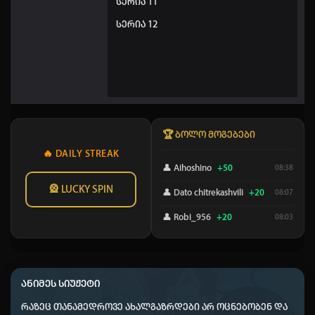
სერია 11
სერია 12
🏆 ბოლო მოგებები
🔥 DAILY STREAK
👤 Aihoshino
+50
08:38
🎡 LUCKY SPIN
👤 Dato chitrekashvili
+20
08:07
👤 Robi_956
+20
08:03
👤 animeb.ge kai kaci
+40
07:04
👤 Elisa
+20
04:14
ანიმეს სიუჟეტი
👤 Daky
+50
03:09
რაზეც თანამედროვე ახალგაზრდები არ ოცნებობენ და