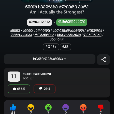
ნუთუ ყველაზე ძლიერი ვარ?
Am I Actually the Strongest?
Დასრულებული
სერია: 12 / 12
Ანიმე
/
Ანიმე Სერიალი
/
Სათავგადასავლო
/
Კომედია
/
Ფანტასტიკა
/
Რომანტიკა
/
Სხვა Სამყარო
/
Დემონები
/
Მაგიური
PG-13+
6.83
სიაში დამატება
რეიტინგი საიტზე
1.1
ხმა:
627
656.5
-29.5
41
7
3
2
3
7