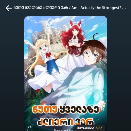
ნუთუ ყველაზე ძლიერი ვარ / Am I Actually the Strongest? / Jitsu wa Ore, Saikyou deshita?
კვირის ტოპ 3 მოძებნადი სიტყვა
one piece
SOLO LEVELING
my hero academia
თქვენი ძიების ისტორია
ისტორია ცარიელია
სრული ისტორიის გასუფთავება
შეფასება
6.83