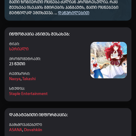
👤 omaribregvadze
+20
01:44
მათი ზოგიერთი ოცნება ძალიან პროგრესულია.
რაც
შეეხება ისეკაის გმირების ჰანგაუტს, მათი ოცნებები
👤 Nodari-nodari
+40
00:59
მეტწილად ემთხვევა.
...
დაწვრილებით
👤 ZUKT777
+10
23:49
👤 chikaidze09
+50
20:50
ინფომაცია ანიმეს შესახებ:
👤 Shshbsbsb
+50
19:30
Ტიპი:
Სერიალი
👤 Gio00
+40
18:01
ქრონომეტრაჟი:
23 წუთი
👤 abrama
+50
15:28
რეჟისორი:
👤 Chiaber_379
+20
14:53
Naoya
,
Takashi
👤 saba_422
+20
11:54
სტუდია:
Staple Entertainment
👤 Dato chitrekashvili
+20
09:30
👤 Aihoshino
+50
09:26
დამატებითი ინფორმაცია:
👤 Elisa
+50
04:21
გამხმოვანებელი
👤 saba_441
+20
22:59
ASANA
,
Dovahkiin