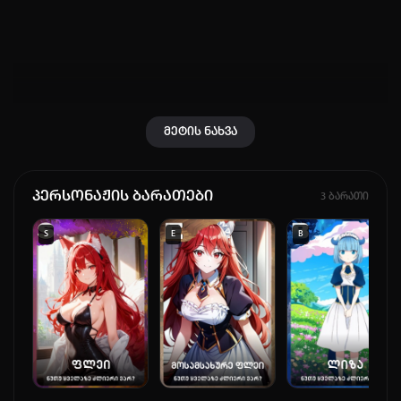
ან
მომხმარებელი:
მეტის ნახვა
პაროლი:
დაგავიწყდა პაროლი?
პერსონაჟის ბარათები
3 ბარათი
არ დაიმახსოვრო
S
E
B
შესვლა
კოდით შესვლა