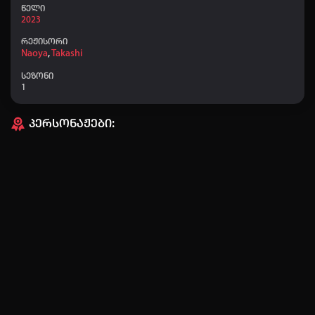
👤 ZUKT777
+40
22:54
წელი
2023
რეჟისორი
Naoya
,
Takashi
სეზონი
1
პერსონაჟები:
ავტორიზაცია
არ გაქვს ექაუნთი?
დარეგისტრირდი