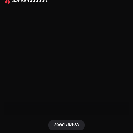
პერსონაჟები:
ავტორიზაცია
არ გაქვს ექაუნთი?
დარეგისტრირდი
ან
მომხმარებელი:
პაროლი:
დაგავიწყდა პაროლი?
მეტის ნახვა