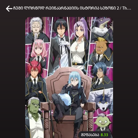
ჩემი ლორწოდ რეინკარნაციის ისტორია სეზონი 2 / That Time I Got Reincarnated as a Slime Season 2
კვირის ტოპ 3 მოძებნადი სიტყვა
one piece
SOLO LEVELING
my hero academia
თქვენი ძიების ისტორია
ისტორია ცარიელია
სრული ისტორიის გასუფთავება
შეფასება
8.33