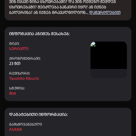
ვინ იყავი წინა ცხოვრებაში?
და ვინ ოქმენო შემდეგ
👤 omaribregvadze
+20
01:44
ცხოვრებაში?
შეიძლება ბანკირი იყო?
ან იქნებ
ბალერინა?
ან იქნებ მრავალმილიონ
...
დაწვრილებით
👤 Nodari-nodari
+40
00:59
👤 ZUKT777
+10
23:49
ინფომაცია ანიმეს შესახებ:
👤 chikaidze09
+50
20:50
Ტიპი:
👤 Shshbsbsb
+50
19:30
Სერიალი
ქრონომეტრაჟი:
👤 Gio00
+40
18:01
23 წთ
👤 abrama
+50
15:28
რეჟისორი:
Yasuhito Kikuchi
👤 Chiaber_379
+20
14:53
სტუდია:
👤 saba_422
+20
11:54
8bit
👤 Dato chitrekashvili
+20
09:30
👤 Aihoshino
+50
09:26
დამატებითი ინფორმაცია:
👤 Elisa
+50
04:21
გამხმოვანებელი
ASANA
👤 saba_441
+20
22:59