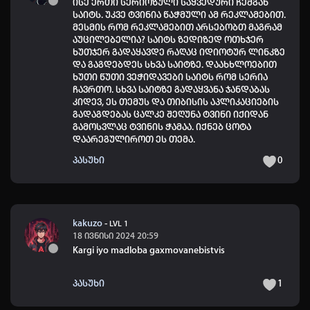
ისე ერთი სერიოზული საყვედური ჩემგან
საიტს. უკვე ტვინია წაჭმული ამ რეკლამებით.
მესმის რომ რეკლამებით არსებობთ მაგრამ
აუცილებელია? საიტს ზედიზედ ოთხჯერ
ხუთჯერ გადაყავდე რაღაც იდიოტურ ლინკზე
და გაგდებდეს სხვა საიტზე. დაახხლოებით
ხუთი წუთი ვეჭიდავები საიტს რომ სერია
ჩავრთო. სხვა საიტზე გადაყვანა ჯანდაბას
კიდევ, ეს თემუს და თიბისის აპლიკაციების
გადაგდებას ცალკე შეღუნა ტვინი იქიდან
გამოსვლაც ტვინის ჭამაა. იქნებ ცოტა
დაარეგულიროთ ეს თემა.
პასუხი
0
kakuzo
-
LVL 1
18 ივნისი 2024 20:59
Kargi iyo madloba gaxmovanebistvis
პასუხი
1