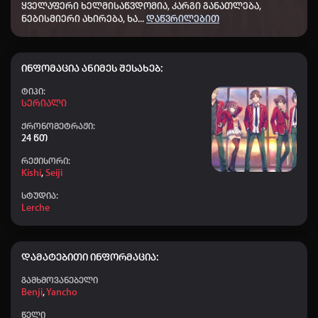
👤 ZUKT777
+40
21:28
ყველაფერი ხელმისაწვდომია, კარგი განათლება,
ნებისმიერი ახირება, ხა
...
დაწვრილებით
👤 Ucha_437
+50
18:47
👤 Dato chitrekashvili
+10
14:18
ინფომაცია ანიმეს შესახებ:
👤 Shisho
+50
12:10
Ტიპი:
👤 Mamuka_780
+50
11:23
Სერიალი
👤 Aihoshino
+20
ქრონომეტრაჟი:
06:36
24 წთ
👤 Tarieli_678
+40
06:30
რეჟისორი:
Kishi
,
Seiji
👤 abrama
+10
06:09
სტუდია:
👤 Teem77
+20
05:17
Lerche
👤 vaxushti batonishvili
+10
02:52
👤 Elisa
+50
02:39
დამატებითი ინფორმაცია:
👤 Nodari-nodari
+20
00:03
გამხმოვანებელი
Benji
,
Yancho
👤 ZUKT777
+40
22:28
წელი