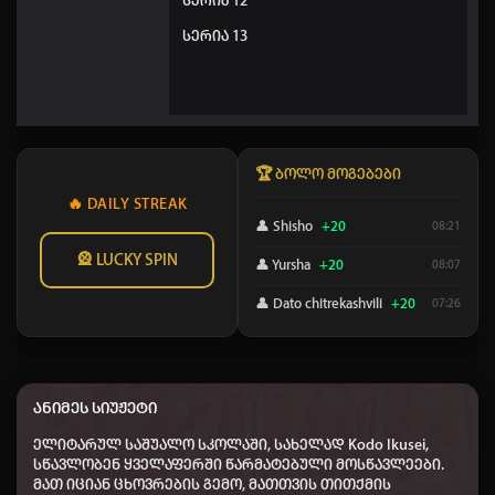
სერია 12
სერია 13
🏆 ბოლო მოგებები
🔥 DAILY STREAK
👤 Shisho
+20
08:21
🎡 LUCKY SPIN
👤 Yursha
+20
08:07
👤 Dato chitrekashvili
+20
07:26
👤 Elisa
+40
04:05
👤 Nodari-nodari
+50
00:15
ანიმეს სიუჟეტი
👤 REDhorn
+50
23:29
ელიტარულ საშუალო სკოლაში, სახელად Kodo Ikusei,
👤 Lukasa
+20
22:24
სწავლობენ ყველაფერში წარმატებული მოსწავლეები.
მათ იციან ცხოვრების გემო, მათთვის თითქმის