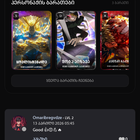
პერსონაჟის ბარათები
3 ბარათი
S
D
A
ყველა ბარათის ჩვენება
Omaribregvdze
-
LVL 2
13 აპრილი 2026 05:45
Good 👍😍💪🔥
პასუხი
0