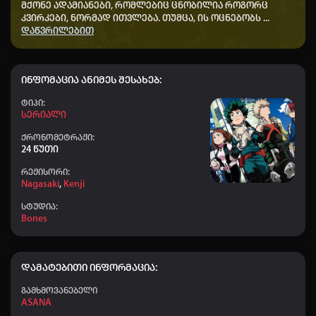
მქონე ადამიანები, რომლებიც ცნობილია როგორც
👤 Elisa
+20
03:59
კვირკები, ნორმად ითვლება.
თუმცა, ის ოცნებობს
...
დაწვრილებით
👤 Nodari-nodari
+20
00:30
👤 Nika papava_277
+50
22:34
ინფომაცია ანიმეს შესახებ:
👤 ZUKT777
+50
22:16
Ტიპი:
👤 Nodara
+10
21:39
Სერიალი
👤 Maverick
+20
ქრონომეტრაჟი:
21:30
24 წუთი
👤 Shshbsbsb
+50
21:06
რეჟისორი:
Nagasaki
,
Kenji
👤 SAKI_641
+10
18:45
სტუდია:
👤 Ucha_437
+40
18:20
Bones
👤 Mamuka_780
+60
16:08
👤 faqtKing_464
+20
15:27
დამატებითი ინფორმაცია:
👤 Aihoshino
+50
08:38
გამხმოვანებელი
ASANA
👤 Dato chitrekashvili
+20
08:07