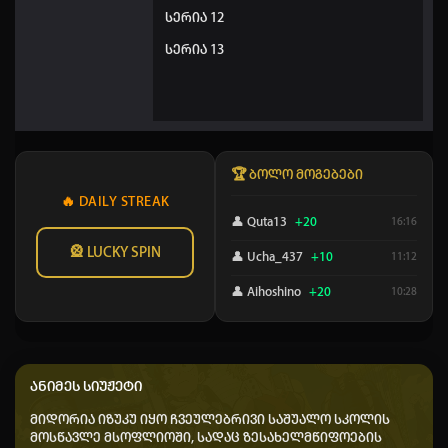
სერია 12
სერია 13
🏆 ბოლო მოგებები
🔥 DAILY STREAK
👤 Quta13
+20
16:16
🎡 LUCKY SPIN
👤 Ucha_437
+10
11:12
👤 Aihoshino
+20
10:28
👤 animeb.ge kai kaci
+10
10:20
👤 Shisho
+50
10:03
ანიმეს სიუჟეტი
👤 Dato chitrekashvili
+40
08:02
მიდორია იზუკუ იყო ჩვეულებრივი საშუალო სკოლის
👤 Tarieli_678
+10
04:03
მოსწავლე მსოფლიოში, სადაც ზესახელმწიფოების