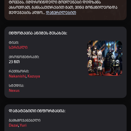
ტოვებს.
იმდროინდელი მოვლენები დიდხანს
👤 faqtKing_464
+10
18:16
ახსოვდათ, განსაკუთრებით მათ, ვინც მონაწილეობდა
შედეგების აღმო
...
დაწვრილებით
👤 SAKI_641
+40
13:43
👤 Dato_911
+60
11:57
ინფომაცია ანიმეს შესახებ:
👤 Karlopapa
+40
10:42
Ტიპი:
👤 Giorgi_175
+20
10:39
Სერიალი
👤 Aihoshino
+50
ქრონომეტრაჟი:
08:45
23 წთ
👤 Dato chitrekashvili
+40
07:57
რეჟისორი:
Nakanishi
,
Kazuya
👤 Elisa
+50
04:00
სტუდია:
👤 Nodari-nodari
+40
00:10
Nexus
👤 ZUKT777
+40
23:38
👤 საბა ლაგვილავა
+10
20:30
დამატებითი ინფორმაცია:
👤 Shshbsbsb
+10
19:39
გამხმოვანებელი
Dazai
,
Yuri
👤 Tarieli_678
+20
19:11