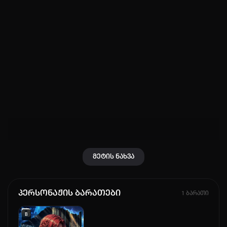
ავტორიზაცია
არ გაქვს ექაუნთი?
დარეგისტრირდი
ან
მომხმარებელი:
პაროლი:
დაგავიწყდა პაროლი?
მეტის ნახვა
არ დაიმახსოვრო
პერსონაჟის ბარათები
1 ბარათი
შესვლა
B
კოდით შესვლა