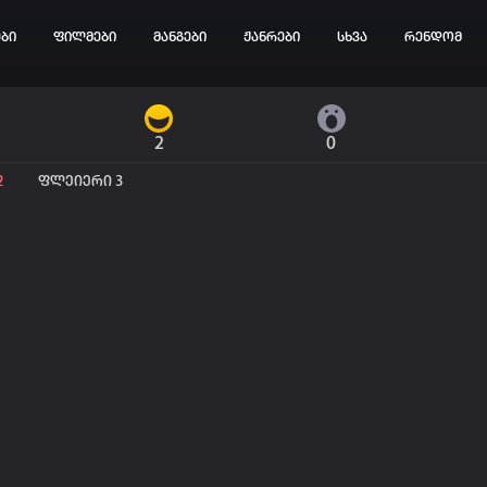
ები
ფილმები
მანგები
ჟანრები
სხვა
რენდომ
2
0
ტოპ 3 მოძებნადი სიტყვა
2
ფლეიერი 3
CE
SOLO LEVELING
my hero academia
იების ისტორია
ა ცარიელია
ტორიის გასუფთავება