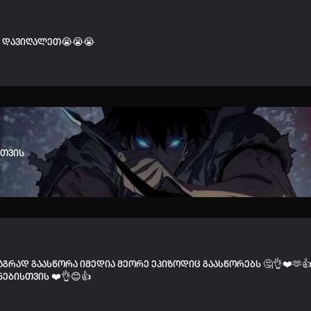
ი დავიღალეთ😭😭😭
სთვის
გრად გაასწორა იმედია მეორე ეპიზოდიც გაასწორებს 🤔👌❤️🫶
ნებისთვის ❤️👌😊👍