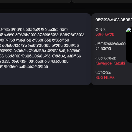
👤 chikaidze09
+50
👤 Shshbsbsb
+50
ინფომაცია ანიმე
👤 Gio00
+40
იპოვა დიდი სამუშაო და სავსე იყო
Ტიპი:
Სერიალი
ცოცხალი ჯოჯოხეთი აღმოჩნდა: ზემდგომთა
👤 abrama
+50
ეწოლამ ღარიბი ადამიანი ზღვარზე
ქრონომეტრაჟი:
ა შთანთქა და რამდენიმე წლის შემდეგ
👤 Chiaber_379
+20
24 წუთი
ოლოდ აკირას ლამაზმა კოლეგამ, საორი
ა, საქმით დაინტერესდა.
თუმცა, აკირას
👤 saba_422
+20
რეჟისორი:
 უკვე ურთიერთობაშია კომპანიის
Kawagoe
,
Kazuki
👤 Dato chitrekashvili
+20
ო ფიქრი სამსახურიდან
სტუდია:
👤 Aihoshino
+50
BUG FILMS
👤 Elisa
+50
👤 saba_441
+20
👤 ZUKT777
+40
👤 Nodari-nodari
+20
👤 faqtKing_464
+10