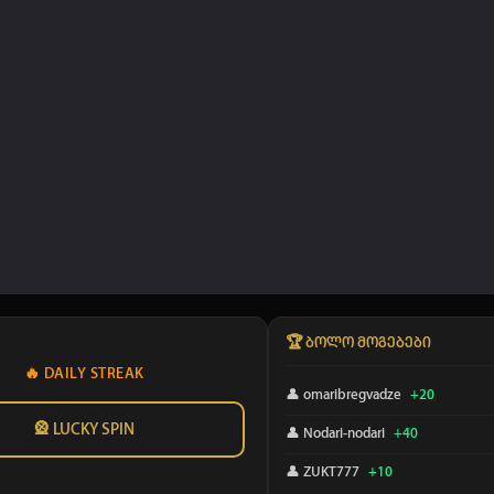
🏆 ბოლო მოგებები
🔥 DAILY STREAK
👤 omaribregvadze
+20
🎡 LUCKY SPIN
👤 Nodari-nodari
+40
👤 ZUKT777
+10