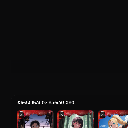
პერსონაჟის ბარათები
A
A
A