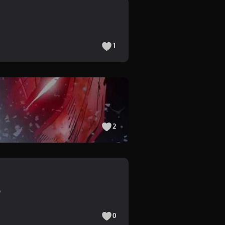
1
2

0