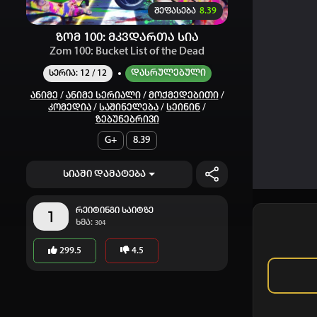
შეფასება
8.39
ზომ 100: მკვდართა სია
Zom 100: Bucket List of the Dead
Დასრულებული
სერია: 12 / 12
Ანიმე
/
Ანიმე Სერიალი
/
Მოქმედებითი
/
Კომედია
/
Საშინელება
/
Სეინინ
/
Ზებუნებრივი
G+
8.39
სიაში დამატება
რეიტინგი საიტზე
1
ხმა:
304
299.5
4.5