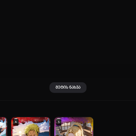
👤 SAKI_641
+40
👤 Dato_911
+60
👤 Karlopapa
+40
👤 Giorgi_175
+20
მეტის ნახვა
A
S