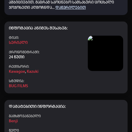
ამბიციებით.
მაგრამ საოცნებო სამსახური ცოცხალი
👤 Mamuka_780
+60
16:08
ჯოჯოხეთი აღმოჩნდა
...
დაწვრილებით
👤 faqtKing_464
+20
15:27
👤 Aihoshino
+50
08:38
ინფომაცია ანიმეს შესახებ:
👤 Dato chitrekashvili
+20
08:07
Ტიპი:
Სერიალი
👤 Robi_956
+20
08:03
ქრონომეტრაჟი:
24 წუთი
👤 animeb.ge kai kaci
+40
07:04
რეჟისორი:
👤 Elisa
+20
04:14
Kawagoe
,
Kazuki
👤 Daky
+50
03:09
სტუდია:
BUG FILMS
👤 omaribregvadze
+20
01:44
👤 Nodari-nodari
+40
00:59
დამატებითი ინფორმაცია:
👤 ZUKT777
+10
23:49
გამხმოვანებელი
👤 chikaidze09
+50
20:50
Benji
👤 Shshbsbsb
+50
19:30
წელი